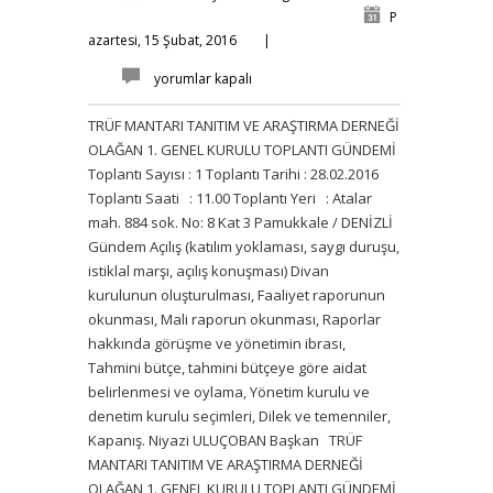
P
azartesi, 15 Şubat, 2016
|
yorumlar kapalı
TRÜF MANTARI TANITIM VE ARAŞTIRMA DERNEĞİ
OLAĞAN 1. GENEL KURULU TOPLANTI GÜNDEMİ
Toplantı Sayısı : 1 Toplantı Tarihi : 28.02.2016
Toplantı Saati : 11.00 Toplantı Yeri : Atalar
mah. 884 sok. No: 8 Kat 3 Pamukkale / DENİZLİ
Gündem Açılış (katılım yoklaması, saygı duruşu,
istiklal marşı, açılış konuşması) Divan
kurulunun oluşturulması, Faaliyet raporunun
okunması, Mali raporun okunması, Raporlar
hakkında görüşme ve yönetimin ibrası,
Tahmini bütçe, tahmini bütçeye göre aidat
belirlenmesi ve oylama, Yönetim kurulu ve
denetim kurulu seçimleri, Dilek ve temenniler,
Kapanış. Niyazi ULUÇOBAN Başkan TRÜF
MANTARI TANITIM VE ARAŞTIRMA DERNEĞİ
OLAĞAN 1. GENEL KURULU TOPLANTI GÜNDEMİ