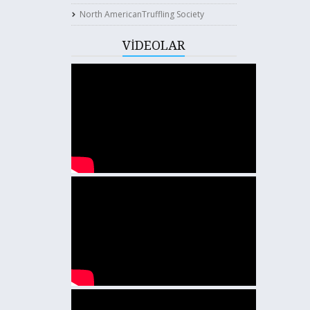
North AmericanTruffling Society
VİDEOLAR