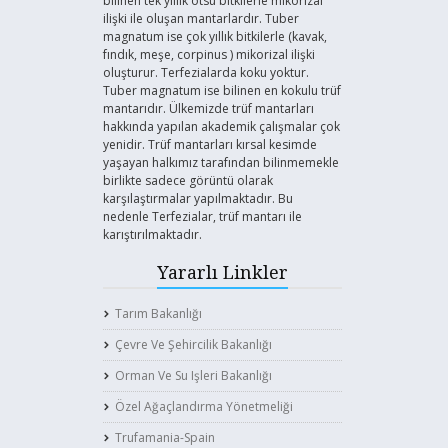
bilinen tek yıllık otsu bitkilerle mikorizal
ilişki ile oluşan mantarlardır. Tuber
magnatum ise çok yıllık bitkilerle (kavak,
fındık, meşe, corpinus ) mikorizal ilişki
oluşturur. Terfezialarda koku yoktur.
Tuber magnatum ise bilinen en kokulu trüf
mantarıdır. Ülkemizde trüf mantarları
hakkında yapılan akademik çalışmalar çok
yenidir. Trüf mantarları kırsal kesimde
yaşayan halkımız tarafından bilinmemekle
birlikte sadece görüntü olarak
karşılaştırmalar yapılmaktadır. Bu
nedenle Terfezialar, trüf mantarı ile
karıştırılmaktadır.
Yararlı Linkler
Tarım Bakanlığı
Çevre Ve Şehircilik Bakanlığı
Orman Ve Su Işleri Bakanlığı
Özel Ağaçlandırma Yönetmeliği
Trufamania-Spain