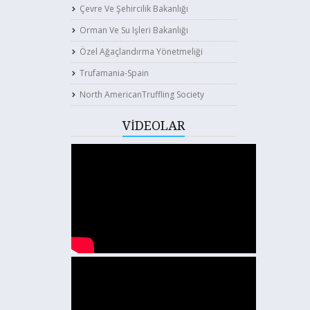
Çevre Ve Şehircilik Bakanlığı
Orman Ve Su Işleri Bakanlığı
Özel Ağaçlandırma Yönetmeliği
Trufamania-Spain
North AmericanTruffling Society
VİDEOLAR